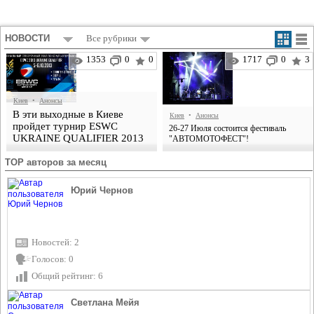
НОВОСТИ
Все рубрики
1353
0
0
1717
0
3
Киев
•
Анонсы
В эти выходные в Киеве
Киев
•
Анонсы
пройдет турнир ESWC
26-27 Июля состоится фестиваль
UKRAINE QUALIFIER 2013
"АВТОМОТОФЕСТ"!
TOP авторов за месяц
Юрий Чернов
Новостей: 2
Голосов: 0
Общий рейтинг: 6
Светлана Мейя