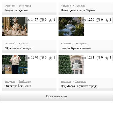
Феодосия
•
Мой город
Феодосия
•
Культура
Феодосия ледяная
Новогодняя сказка "Браво"
1457
0
1
1279
0
1
Феодосия
•
Культура
Коктебель
•
Интересно
"В движении" танцует.
Зимняя Краснокаменка
1270
0
1
1231
0
1
Феодосия
•
Мой город
Феодосия
•
Интересно
Открытие Ёлки 2016
Дед Мороз на улицах города
Показать еще